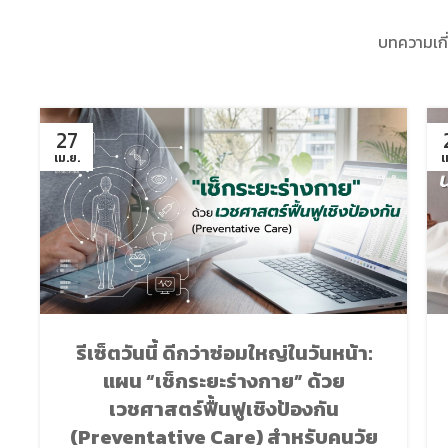
บทความเกี
27
เม.ย.
เ
รีเซ็ตวันนี้ ดีกว่าซ่อมใหญ่ในวันหน้า:
แผน “เช็กระยะร่างกาย” ด้วย
เวชศาสตร์ฟื้นฟูเชิงป้องกัน
(Preventative Care) สำหรับคนวัย