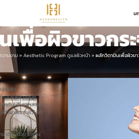
บท
ินเพื่อผิวขาวกระ
ะความงาม
»
Aesthetic Program ดูแลผิวหน้า
»
ผลักวิตามินเพื่อผิวข
่ชั้นผิว
านกระแสไฟฟ้าอ่อนๆ
ลักดันให้โมเลกุลของ
้ตัวยาซึมเข้าผิวได้ดี
ยาดีขึ้นด้วย ช่วยใน