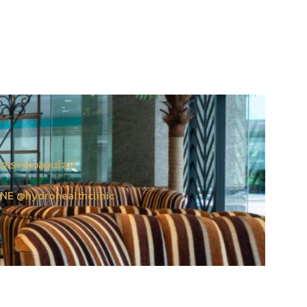
่อเรา
จองออนไลน์
INE @hydrohealthclinic