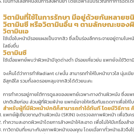
เป็นทางเลือกหนึ่งในการส่งผ่านยา โดยเฉพาะในบริเวณที่ทำการฉีดได
ความเครียดเฉียบพลันและเรื้อรัง
วิตามินที่ใช้ในการรักษา มีอยู่ด้วยกันหลายช
วิตามินซี หรือวิตามินอื่น ๆ ตามลักษณะของผิว
วิตามินเอ
ใช้เมื่อใบหน้ามีรอยแผลเป็นจากสิว ซึ่งเป็นร่องลึกกระจายอยู่ตามใบหน้า
ใสยิ่งขึ้น
วิตามินซี
ใช้เมื่อแพทย์พบว่าผิวหน้ามีจุดด่างดำ มีรอยเหี่ยวย่น แพทย์จะใช้วิตาม
จะเห็นได้ว่าการทำRadiant c/eนั้น สามารถทำให้ใบหน้าขาวใส นุ่มเน
อีสุกอีใส รวมทั้งลดรอยหลุมจากสิวได้ด้วยนะคะ
การทำควรอยู่ภายใต้การดูแลของแพทย์เฉพาะทางด้านผิวหนัง ซึ่งแพทย
ปกติเสียก่อน ส่วนผู้ที่ผิวแพ้ง่าย แพทย์อาจให้ครีมกันแดดทาเพื่อให
สำหรับผู้ที่มีผิวหน้าปกติก็สามารถทำได้ทันที โดยมีวิธีการ ค
แพทย์ผู้เชี่ยวชาญด้านผิวหนัง (SKIN) จะตรวจสภาพผิวหน้า เพื่อวิเคร
ทำความสะอาดผิวหน้าโดยการล้างหน้าให้สะอาด เพื่อไม่ให้มีเครื่องสำอา
ทาวิตามินที่เหมาะกับสภาพผิวหน้าของคุณ โดยเมื่อทาทั่วหน้าแล้วจึงใช้