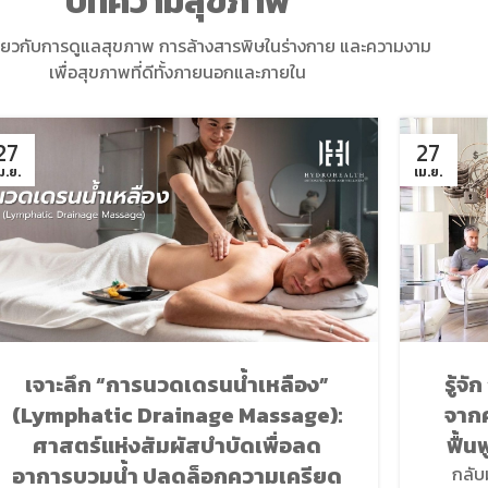
บทความสุขภาพ
่ยวกับการดูแลสุขภาพ การล้างสารพิษในร่างกาย และความงาม
เพื่อสุขภาพที่ดีทั้งภายนอกและภายใน
27
27
ม.ย.
เม.ย.
เจาะลึก “การนวดเดรนน้ำเหลือง”
รู้จ
(Lymphatic Drainage Massage):
จาก
ศาสตร์แห่งสัมผัสบำบัดเพื่อลด
ฟื้
อาการบวมน้ำ ปลดล็อกความเครียด
กลับ