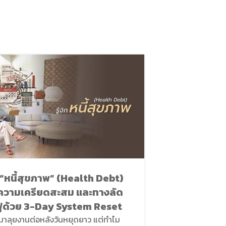
27
เม.ย.
ัก “หนี้สุขภาพ” (Health Debt)
สุขภาพดีอยู่
ความเครียดสะสม และทางลัด
หรือไม่? ไข
นฟูด้วย 3-Day System Reset
ล้าสะสม และก
Sys
มาลุยงานต่อหลังวันหยุดยาว แต่ทำไม