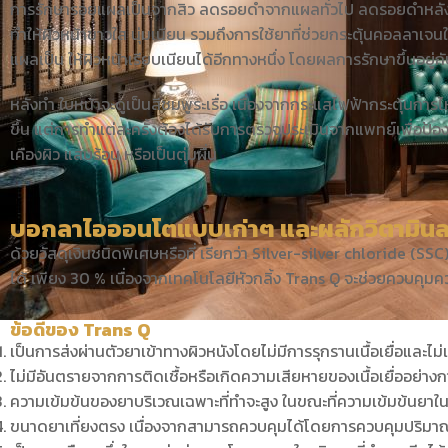
การรักษารอยแผลเป็นจากสิว ลดรอยดำจากแผลทั่วไป ลดรอยดำหลังท
ทำให้ผิวหน้าขาวใส นุ่มเนียน รวมถึงการใช้ยาที่ช่วยกระตุ้นคอลลาเจนใ
แผลเป็น ให้ผิวหน้าเรียบเนียนได้อีกทางหนึ่ง โดยผลการรักษาขึ้นอยู่กับ
หลังทำ ใบหน้าจะดูเป็นสีชมพูระเรื่อ เนื่องจากกระแสไฟฟ้ากระตุ้นการ
ขึ้น แต่การทำแต่ละครั้งต้องได้รับการตรวจประเมินจากแพทย์เพื่อป้
เคืองผิว แสบร้อน หรือเป็นตุ่มผื่น
การตรวจคัดกรอง
การตรวจทางห้อง
Oligoscan ตรวจวัดโลหะหนัก แร่
ตรวจเช็คแลปเฉพ
บอกลาไอออนโตแบบเก่าๆ และผลักวิตามินลงสู
ธาตุ วิตามิน และความเครียด
ตรวจเช็คภูมิแพ้
ออกซิเดชัน
ด้วยวัสดุเงินชนิดพิเศษหรือที่ เรียกว่า Silver-silver chloride (SSC
ได้ เพียง 30 % เนื่องจากเทคโนโลยีหัวกลิ้ง Trans Q จะช่วยควบคุม
AGE METER ประเมินอายุ
ร่างกายจริง
ข้อดีของ Trans Q
ตรวจระดับสารอาหาร วิตามิน แร่
เป็นการส่งผ่านตัวยาเข้าทางผิวหนังโดยไม่มีการรุกรานเนื้อเยื่อและไม่เ
ธาตุ สารพิษสะสม
ไม่มีอันตรายจากการติดเชื้อหรือเกิดความเสียหายของเนื้อเยื่ออย่างก
ตรวจความสมบูรณ์ของเม็ด
ความเข้มข้นของยาบริเวณเฉพาะที่ทำจะสูง ในขณะที่ความเข้มข้นยาใ
เลือด
ขนาดยาเที่ยงตรง เนื่องจากสามารถควบคุมได้โดยการควบคุมปริมาณ
CARDI CHECK ประเมิน