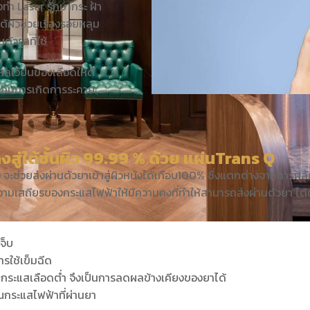
ำ Laser รักษากระ ฝ้า
ต้ผิวช่วยเรื่องรอยหลุม
ตัวยาที่ใช้
ไหลเวียนของเลือดให้ดี
องกันการเกิดการระคาย
ปฏิบัติการ
าะบุคคล
่ใต้ชั้นผิว 99.99 % ด้วย แผ่นTrans Q
อาหารแฝง
) จะช่วยส่งผ่านตัวยาเข้าสู่ผิวหนังได้เกือบ100% ซึ่งแตกต่างจากการผลั
ความเสถียรของกระแสไฟฟ้าให้มีความคงที่ทำให้สามารถส่งผ่านตัวยา ได้ด
จ็บ
ารใช้เข็มฉีด
นกระแสเลือดต่ำ จึงเป็นการลดผลข้างเคียงของยาได้
กระแสไฟฟ้าที่ผ่านยา