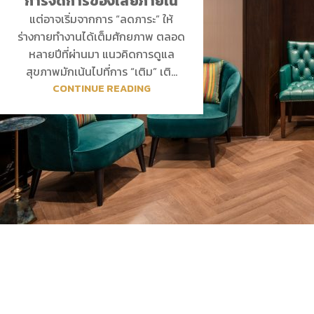
การจัดการของเสียภายใน
แต่อาจเริ่มจากการ “ลดภาระ” ให้
ร่างกายทำงานได้เต็มศักยภาพ ตลอด
หลายปีที่ผ่านมา แนวคิดการดูแล
สุขภาพมักเน้นไปที่การ “เติม” เติ...
CONTINUE READING
การตรวจคัดกรอง
การตรวจทางห้อง
Oligoscan ตรวจวัดโลหะหนัก แร่
ตรวจเช็คแลปเฉพ
ธาตุ วิตามิน และความเครียด
ตรวจเช็คภูมิแพ้
ออกซิเดชัน
AGE METER ประเมินอายุ
ร่างกายจริง
ตรวจระดับสารอาหาร วิตามิน แร่
ธาตุ สารพิษสะสม
ตรวจความสมบูรณ์ของเม็ด
เลือด
CARDI CHECK ประเมิน