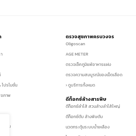
ก
ตรวจสุขภาพครบวงจร
Oligoscan
รา
AGE METER
ตรวจเช็คภูมิแพ้อาหารแฝง
์
ตรวจความสมบูรณ์ของเม็ดเลือด
 โปรโมชั่น
› ดูบริการทั้งหมด
ุขภาพ
ดีท็อกซ์ล้างสารพิษ
ดีท็อกซ์ลำไส้ สวนล้างลำไส้ใหญ่
ดีท็อกซ์ตับ ล้างพิษตับ
พบบ่อย
นวดกระตุ้นระบบน้ำเหลือง