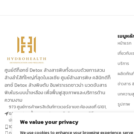
ความเครียดเฉียบพลันและเรื้อรัง
เมนูหลั
หน้าแรก
เกี่ยวกับเ
บริการ
ศูนย์ดีท็อกซ์ Detox ล้างสารพิษทั้งระบบด้วยการสวน
ผลิตภัณฑ
ล้างลำไส้ที่ใหญ่ที่สุดในเอเชีย ศูนย์ล้างสารพิษ คลินิกดีท็
ข่าวสาร &
อกซ์ Detox ล้างพิษตับ อินฟราเรดซาวน่า นวดขับสาร
พิษในระบบน้ำเหลือง เพื่อฟื้นฟูสุขภาพและบริการด้าน
บทความส
ความงาม
รูปภาพ
973 ศูนย์การค้าเพรสิเด้นท์ทาวเวอร์อาเขต ห้องเลขที่ G101,
G103, G104 ชั้น Ground ถนนเพลินจิต แขวงลุมพินี เขต
วิดีโอ
ปทุมวัน กรุงเทพมหานคร 10330
We value your privacy
คำถามที่
10.00 – 20.00 hrs. (Open every day)
We use cookies to enhance your browsing experience, serve
02-656-1600