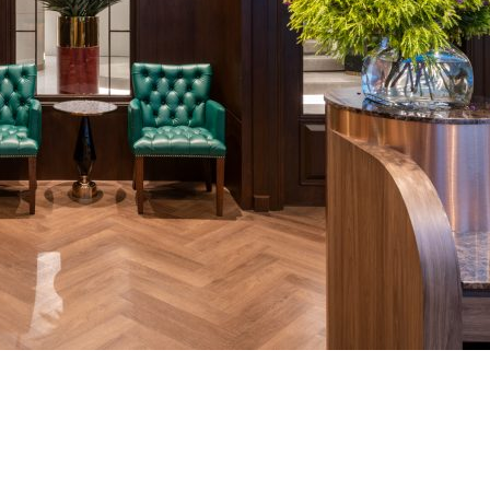
ปฏิบัติการ
าะบุคคล
อาหารแฝง