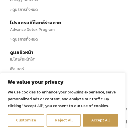
› ดูบริการทั้งหมด
โปรแกรมดีท็อกซ์ร่างกาย
Advance Detox Program
› ดูบริการทั้งหมด
ดูแลผิวหน้า
เมโสเพื่อหน้าใส
ฟิลเลอร์
› ดูบริการทั้งหมด
We value your privacy
We use cookies to enhance your browsing experience, serve
personalized ads or content, and analyze our traffic. By
Copyright 2024 © All rights reserved | ศูนย์ดีท็อกซ์ Detox ล้าง
clicking "Accept All", you consent to our use of cookies.
สารพิษ สวนล้างลำไส้ ล้างสารพิษ ล้างพิษตับ นวดขับสารพิษ กรุงเทพ
Contact us
Customize
Reject All
Accept All
Bangkok Detox Center, Colon Hydrotherapy, Liver Detox, and