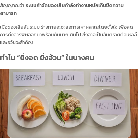
สัญญาณว่า
ระบบกำจัดของเสียกำลังทำงานหนักเกินขีดความ
สามารถ
เมื่อของเสียล้นระบบ ร่างกายจะชะลอการเผาผลาญโดยตั้งใจ เพื่อลด
การดึงสารพิษออกมาพร้อมกันมากเกินไป ซึ่งอาจเป็นอันตรายต่อเซลล์
และอวัยวะสำคัญ
ทำไม “ยิ่งอด ยิ่งอ้วน” ในบางคน