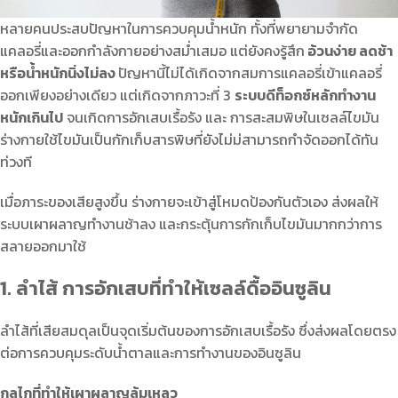
หลายคนประสบปัญหาในการควบคุมน้ำหนัก ทั้งที่พยายามจำกัด
แคลอรี่และออกกำลังกายอย่างสม่ำเสมอ แต่ยังคงรู้สึก
อ้วนง่าย ลดช้า
หรือน้ำหนักนิ่งไม่ลง
ปัญหานี้ไม่ได้เกิดจากสมการแคลอรี่เข้าแคลอรี่
ออกเพียงอย่างเดียว แต่เกิดจากภาวะที่ 3
ระบบดีท็อกซ์หลักทำงาน
หนักเกินไป
จนเกิดการอักเสบเรื้อรัง และ การสะสมพิษในเซลล์ไขมัน
ร่างกายใช้ไขมันเป็นกักเก็บสารพิษที่ยังไม่ม่สามารถกำจัดออกได้ทัน
ท่วงที
เมื่อภาระของเสียสูงขึ้น ร่างกายจะเข้าสู่โหมดป้องกันตัวเอง ส่งผลให้
ระบบเผาผลาญทำงานช้าลง และกระตุ้นการกักเก็บไขมันมากกว่าการ
สลายออกมาใช้
1. ลำไส้ การอักเสบที่ทำให้เซลล์ดื้ออินซูลิน
ลำไส้ที่เสียสมดุลเป็นจุดเริ่มต้นของการอักเสบเรื้อรัง ซึ่งส่งผลโดยตรง
ต่อการควบคุมระดับน้ำตาลและการทำงานของอินซูลิน
กลไกที่ทำให้เผาผลาญล้มเหลว