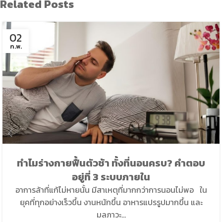
Related Posts
02
ก.พ.
ทำไมร่างกายฟื้นตัวช้า ทั้งที่นอนครบ? คำตอบ
อยู่ที่ 3 ระบบภายใน
อาการล้าที่แก้ไม่หายนั้น มีสาเหตุที่มากกว่าการนอนไม่พอ ใน
ยุคที่ทุกอย่างเร็วขึ้น งานหนักขึ้น อาหารแปรรูปมากขึ้น และ
มลภาวะ...