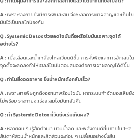
Q : ทำไมคุมอาหารและออกกำลังกายแล้ว แต่น้ำหนักยังไม่ลด?
A :
เพราะร่างกายยังมีภาระพิษสะสม จึงชะลอการเผาผลาญและเก็บไข
มันไว้เป็นกลไกป้องกัน
Q : Systemic Detox ช่วยลดไขมันดื้อหรือไขมันเฉพาะจุดได้
อย่างไร?
A :
เมื่อเลือดและน้ำเหลืองไหลเวียนดีขึ้น การคั่งพิษและการอักเสบใน
จุดดื้อจะลดลงทำให้เซลล์ไขมันตอบสนองต่อการเผาผลาญได้ดีขึ้น
Q : ทำไมยิ่งอดอาหาร ยิ่งน้ำหนักเด้งกลับเร็ว?
A :
เพราะสารพิษถูกดึงออกมาพร้อมไขมัน หากระบบกำจัดของเสียยัง
ไม่พร้อม ร่างกายจะเร่งสะสมไขมันกลับคืน
Q : ทำ Systemic Detox กี่วันถึงเริ่มเห็นผล?
A :
หลายคนเริ่มรู้สึกตัวเบา บวมน้ำลด และพลังงานดีขึ้นภายใน 1–2
สัปดาห์ส่วนน้ำหนักและสัดส่วนจะค่อย ๆ เปลี่ยนอย่างยั่งยืน