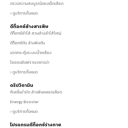
ตรวจความสมบูรณ์ของเม็ดเลือด
› ดูบริการทั้งหมด
ดีท็อกซ์ล้างสารพิษ
ดีท็อกซ์ลำไส้ สวนล้างลำไส้ใหญ่
ดีท็อกซ์ตับ ล้างพิษตับ
นวดกระตุ้นระบบน้ำเหลือง
ไอออนอินฟราเรดซาวน่า
› ดูบริการทั้งหมด
ดริปวิตามิน
คีเลชั่นบำบัด ล้างพิษหลอดเลือด
Energy Booster
› ดูบริการทั้งหมด
โปรแกรมดีท็อกซ์ร่างกาย