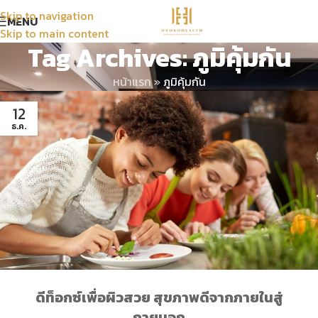
Skip to navigation
MENU
Skip to main content
Tag Archives: ภูมิคุ้มกัน
หน้าแรก
»
ภูมิคุ้มกัน
12
ธ.ค.
ดีท็อกซ์เพื่อผิวสวย สุขภาพดีจากภายในสู่
ภายนอก