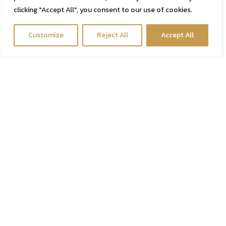
ดีท็อกซ์ลำไส้ สวนล้างลำไส้ใหญ่
clicking "Accept All", you consent to our use of cookies.
ดีท็อกซ์ตับ ล้างพิษตับ
Contact us
Customize
Reject All
Accept All
นวดกระตุ้นระบบน้ำเหลือง
Open c
ไอออนอินฟราเรดซาวน่า
› ดูบริการทั้งหมด
ดริปวิตามิน
คีเลชั่นบำบัด ล้างพิษหลอดเลือด
Energy Booster
› ดูบริการทั้งหมด
โปรแกรมดีท็อกซ์ร่างกาย
Advance Detox Program
› ดูบริการทั้งหมด
ดูแลผิวหน้า