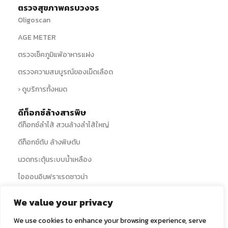
ตรวจสุขภาพครบวงจร
Oligoscan
AGE METER
ตรวจเช็คภูมิแพ้อาหารแฝง
ตรวจความสมบูรณ์ของเม็ดเลือด
› ดูบริการทั้งหมด
ดีท็อกซ์ล้างสารพิษ
ดีท็อกซ์ลำไส้ สวนล้างลำไส้ใหญ่
ดีท็อกซ์ตับ ล้างพิษตับ
นวดกระตุ้นระบบน้ำเหลือง
ไอออนอินฟราเรดซาวน่า
› ดูบริการทั้งหมด
We value your privacy
ดริปวิตามิน
We use cookies to enhance your browsing experience, serve