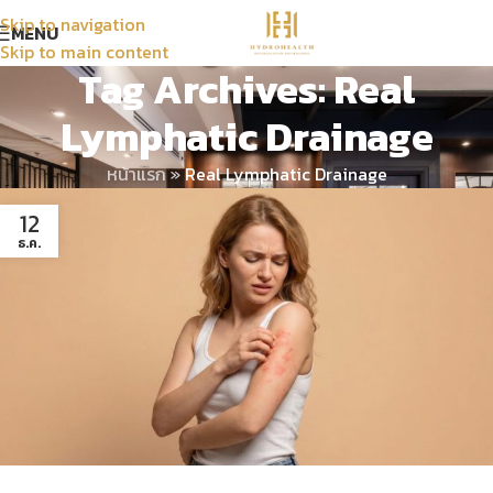
Skip to navigation
MENU
Skip to main content
Tag Archives: Real
Lymphatic Drainage
หน้าแรก
»
Real Lymphatic Drainage
12
ธ.ค.