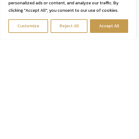
คีเลชั่นบำบัด ล้างพิษหลอดเลือด
personalized ads or content, and analyze our traffic. By
clicking "Accept All", you consent to our use of cookies.
Energy Booster
› ดูบริการทั้งหมด
Contact us
Customize
Reject All
Accept All
Open c
โปรแกรมดีท็อกซ์ร่างกาย
Advance Detox Program
› ดูบริการทั้งหมด
ดูแลผิวหน้า
เมโสเพื่อหน้าใส
ฟิลเลอร์
› ดูบริการทั้งหมด
Copyright 2024 © All rights reserved | ศูนย์ดีท็อกซ์ Detox ล้าง
สารพิษ สวนล้างลำไส้ ล้างสารพิษ ล้างพิษตับ นวดขับสารพิษ กรุงเทพ