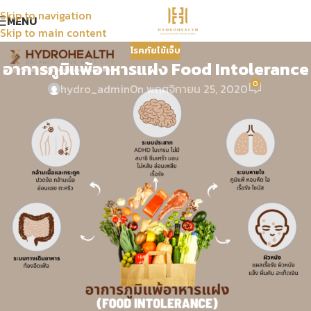
Skip to navigation
MENU
Skip to main content
โรคภัยไข้เจ็บ
อาการภูมิแพ้อาหารแฝง Food Intolerance
0
hydro_admin
On พฤศจิกายน 25, 2020
มนุษย์ทุกคนมีภาวะภูมิแพ้อาหารอยู่ในร่างกายอยู่แล้วเพียงแต่บางคน
อาจจะแสดงอาการหรือในบางคนจะไม่แสดงอาการ ซึ่งในรายการที่ไม่
แสดงอาการนั้นจะมีความเสี่ยงสูงมากกว่ารายที่แสดงอาการ เนื่องมา
จากเราไม่สามารถรู้ได้ว่าเรามีภาวะภูมิแพ้อาหารชนิดใดบ้างเราจึงควรให้
ความสำคัญกับสุขภาพโดยการเข้ารับการตรวจ “ภูมิแพ้อาหารแฝง
(Food Allergy)” ซึ่งจะช่วยให้คุณสามารถรู้ได้ล่วงหน้าว่าคุณมีภาวะ
หรือความเสี่ยงในการแพ้อาหารชนิดใด เพื่อจะได้ทำการหลีกเลี่ยงและ
วางแผนโภชนาการของคุณให้ได้รับสารอาหารอย่างครบถ้วนและ
สมบูรณ์มากที่สุดพร้อมทั้งป้องกันโรคร้ายที่อาจจะเกิดขึ้น เมื่อมีสิ่ง
แปลกปลอมสามารถซึมผ่านช่องว่างระหว่างเซลล์เข้าสู่กระแสเลือดมาก
จะทำให้ร่างกายสร้างภูมิคุ้มกันหรือ Antibody มากเกินจนผิดปกติเพื่อ