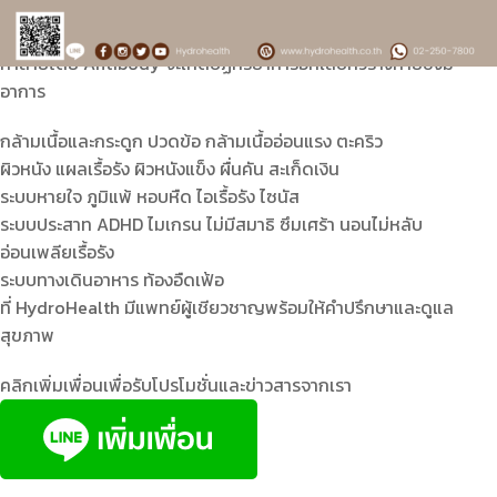
ที่จะจัดการกับสิ่งแปลกปลอมเหล่านั้นและก่อให้เกิด “ภาวะไม่สมดุลของ
ระบบภูมิต้านทาน” เพราะสิ่งแปลกปลอมหรืออาหารที่ซึมผ่านลำไส้ซึ่งถูก
ทำลายโดย Antibody จะเกิดปฏิกิริยาการอักเสบทั่วร่างกายซึ่งมี
อาการ
กล้ามเนื้อและกระดูก ปวดข้อ กล้ามเนื้ออ่อนแรง ตะคริว
ผิวหนัง แผลเรื้อรัง ผิวหนังแข็ง ผื่นคัน สะเก็ดเงิน
ระบบหายใจ ภูมิแพ้ หอบหืด ไอเรื้อรัง ไซนัส
ระบบประสาท ADHD ไมเกรน ไม่มีสมาธิ ซึมเศร้า นอนไม่หลับ
อ่อนเพลียเรื้อรัง
ระบบทางเดินอาหาร ท้องอืดเฟ้อ
ที่ HydroHealth มีแพทย์ผู้เชียวชาญพร้อมให้คำปรึกษาและดูแล
สุขภาพ
คลิกเพิ่มเพื่อนเพื่อรับโปรโมชั่นและข่าวสารจากเรา